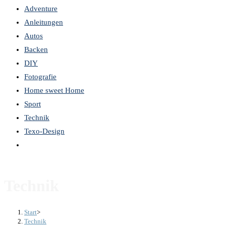
Adventure
the
Anleitungen
search
Autos
panel.
Backen
DIY
Fotografie
Home sweet Home
Sport
Technik
Texo-Design
Website-
Suche
umschalten
Technik
Start
>
Technik