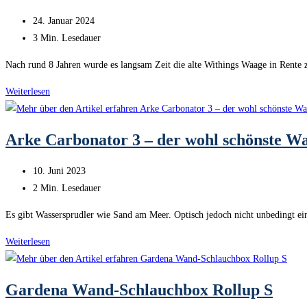
SSD
Beitrag
24. Januar 2024
erweitern
veröffentlicht:
Lesedauer:
3 Min. Lesedauer
bei
der
Nach rund 8 Jahren wurde es langsam Zeit die alte Withings Waage in Rente 
Synology
Withings
Weiterlesen
DS918+
Body
Smart
Arke Carbonator 3 – der wohl schönste Wa
Körperwaage
(Review)
Beitrag
10. Juni 2023
veröffentlicht:
Lesedauer:
2 Min. Lesedauer
Es gibt Wassersprudler wie Sand am Meer. Optisch jedoch nicht unbedingt ei
Arke
Weiterlesen
Carbonator
3
Gardena Wand-Schlauchbox Rollup S
–