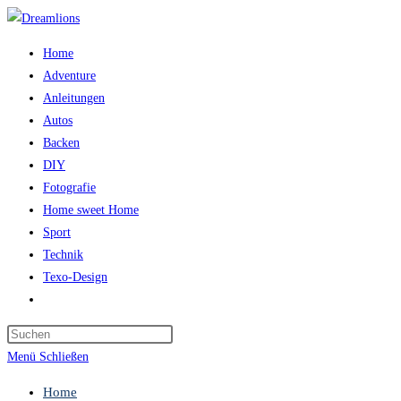
Zum
Inhalt
Home
springen
Adventure
Anleitungen
Autos
Backen
DIY
Fotografie
Home sweet Home
Sport
Technik
Texo-Design
Website-
Suche
Press
umschalten
Escape
Menü
Schließen
to
Home
close