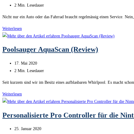
(Review)
veröffentlicht:
Lesedauer:
2 Min. Lesedauer
Nicht nur ein Auto oder das Fahrrad braucht regelmässig einen Service. Ne
Mähroboter:
Weiterlesen
Jährlicher
Austausch
Poolsauger AquaScan (Review)
der
Messer
Beitrag
17. Mai 2020
veröffentlicht:
Lesedauer:
2 Min. Lesedauer
Seit kurzem sind wir im Besitz eines aufblasbaren Whirlpool. Es macht sch
Poolsauger
Weiterlesen
AquaScan
(Review)
Personalisierte Pro Controller für die Ni
Beitrag
25. Januar 2020