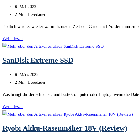
der
Beitrag
6. Mai 2023
wohl
veröffentlicht:
Lesedauer:
2 Min. Lesedauer
schönste
Wassersprudler
Endlich wird es wieder warm draussen. Zeit den Garten auf Vordermann zu br
Gardena
Weiterlesen
Wand-
Schlauchbox
SanDisk Extreme SSD
Rollup
S
Beitrag
6. März 2022
veröffentlicht:
Lesedauer:
2 Min. Lesedauer
Was bringt dir der schnellste und beste Computer oder Laptop, wenn die Dat
SanDisk
Weiterlesen
Extreme
SSD
Ryobi Akku-Rasenmäher 18V (Review)