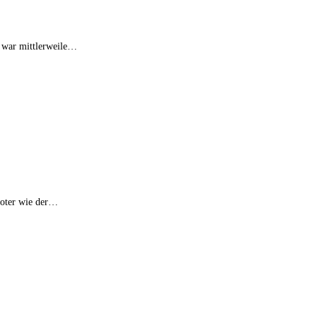
S war mittlerweile…
oboter wie der…