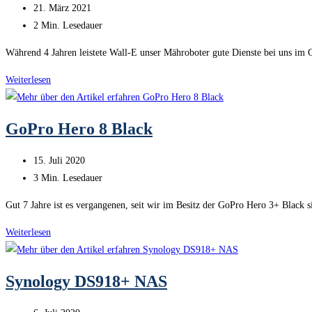
Beitrag
21. März 2021
veröffentlicht:
Lesedauer:
2 Min. Lesedauer
Während 4 Jahren leistete Wall-E unser Mähroboter gute Dienste bei uns im 
Ryobi
Weiterlesen
Akku-
Rasenmäher
GoPro Hero 8 Black
18V
(Review)
Beitrag
15. Juli 2020
veröffentlicht:
Lesedauer:
3 Min. Lesedauer
Gut 7 Jahre ist es vergangenen, seit wir im Besitz der GoPro Hero 3+ Black 
GoPro
Weiterlesen
Hero
8
Synology DS918+ NAS
Black