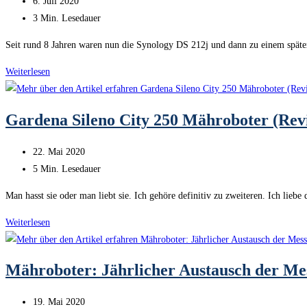
Beitrag
6. Juli 2020
veröffentlicht:
Lesedauer:
3 Min. Lesedauer
Seit rund 8 Jahren waren nun die Synology DS 212j und dann zu einem späte
Synology
Weiterlesen
DS918+
NAS
Gardena Sileno City 250 Mähroboter (Rev
Beitrag
22. Mai 2020
veröffentlicht:
Lesedauer:
5 Min. Lesedauer
Man hasst sie oder man liebt sie. Ich gehöre definitiv zu zweiteren. Ich lie
Gardena
Weiterlesen
Sileno
City
Mähroboter: Jährlicher Austausch der Me
250
Mähroboter
Beitrag
19. Mai 2020