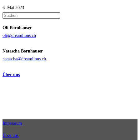
6. Mai 2023
Press
Escape
Oli Bornhauser
to
oli@dreamlions.ch
close
the
Natascha Bornhauser
search
natascha@dreamlions.ch
panel.
Über uns
Impressum
Über uns