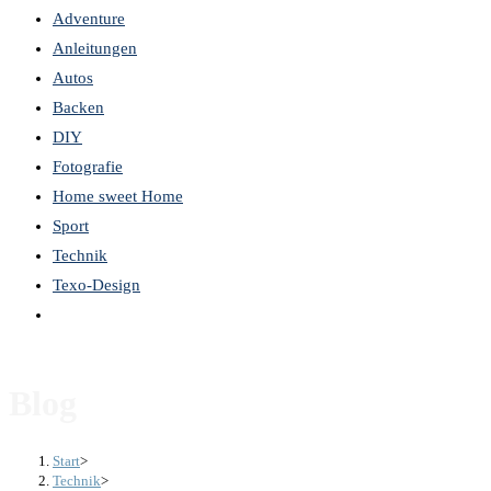
Adventure
the
Anleitungen
search
Autos
panel.
Backen
DIY
Fotografie
Home sweet Home
Sport
Technik
Texo-Design
Website-
Suche
umschalten
Blog
Start
>
Technik
>