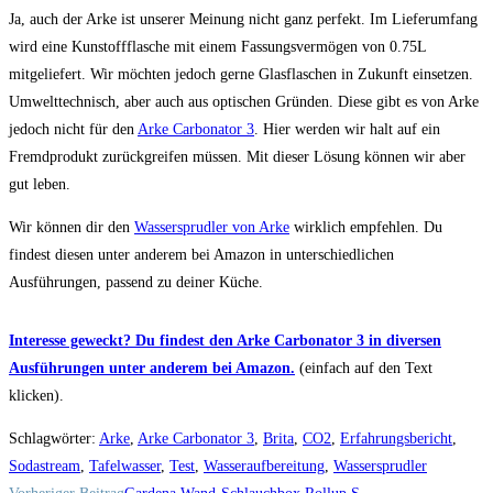
Ja, auch der Arke ist unserer Meinung nicht ganz perfekt. Im Lieferumfang
wird eine Kunstoffflasche mit einem Fassungsvermögen von 0.75L
mitgeliefert. Wir möchten jedoch gerne Glasflaschen in Zukunft einsetzen.
Umwelttechnisch, aber auch aus optischen Gründen. Diese gibt es von Arke
jedoch nicht für den
Arke Carbonator 3
. Hier werden wir halt auf ein
Fremdprodukt zurückgreifen müssen. Mit dieser Lösung können wir aber
gut leben.
Wir können dir den
Wassersprudler von Arke
wirklich empfehlen. Du
findest diesen unter anderem bei Amazon in unterschiedlichen
Ausführungen, passend zu deiner Küche.
Interesse geweckt? Du findest den Arke Carbonator 3 in diversen
Ausführungen unter anderem bei Amazon.
(einfach auf den Text
klicken).
Schlagwörter
:
Arke
,
Arke Carbonator 3
,
Brita
,
CO2
,
Erfahrungsbericht
,
Sodastream
,
Tafelwasser
,
Test
,
Wasseraufbereitung
,
Wassersprudler