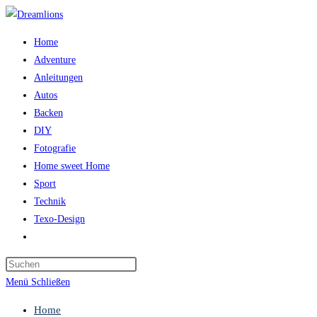
Zum
Inhalt
Home
springen
Adventure
Anleitungen
Autos
Backen
DIY
Fotografie
Home sweet Home
Sport
Technik
Texo-Design
Website-
Suche
Press
umschalten
Escape
Menü
Schließen
to
Home
close