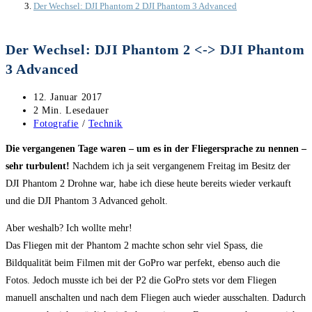
Der Wechsel: DJI Phantom 2 DJI Phantom 3 Advanced
Der Wechsel: DJI Phantom 2 <-> DJI Phantom
3 Advanced
Beitrag
12. Januar 2017
veröffentlicht:
Lesedauer:
2 Min. Lesedauer
Beitrags-
Fotografie
/
Technik
Kategorie:
Die vergangenen Tage waren – um es in der Fliegersprache zu nennen –
sehr turbulent!
Nachdem ich ja seit vergangenem Freitag im Besitz der
DJI Phantom 2 Drohne war, habe ich diese heute bereits wieder verkauft
und die DJI Phantom 3 Advanced geholt.
Aber weshalb? Ich wollte mehr!
Das Fliegen mit der Phantom 2 machte schon sehr viel Spass, die
Bildqualität beim Filmen mit der GoPro war perfekt, ebenso auch die
Fotos. Jedoch musste ich bei der P2 die GoPro stets vor dem Fliegen
manuell anschalten und nach dem Fliegen auch wieder ausschalten. Dadurch