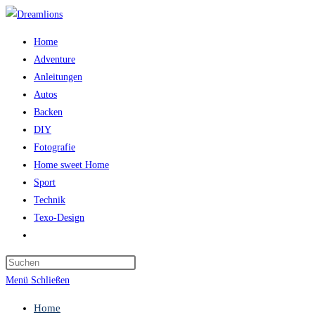
Zum
Inhalt
Home
springen
Adventure
Anleitungen
Autos
Backen
DIY
Fotografie
Home sweet Home
Sport
Technik
Texo-Design
Website-
Suche
Press
umschalten
Escape
Menü
Schließen
to
Home
close