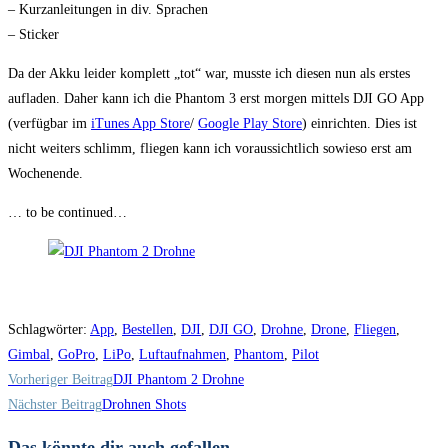
– Kurzanleitungen in div. Sprachen
– Sticker
Da der Akku leider komplett „tot“ war, musste ich diesen nun als erstes
aufladen. Daher kann ich die Phantom 3 erst morgen mittels DJI GO App
(verfügbar im
iTunes App Store
/
Google Play Store
) einrichten. Dies ist
nicht weiters schlimm, fliegen kann ich voraussichtlich sowieso erst am
Wochenende.
… to be continued…
Schlagwörter
:
App
,
Bestellen
,
DJI
,
DJI GO
,
Drohne
,
Drone
,
Fliegen
,
Gimbal
,
GoPro
,
LiPo
,
Luftaufnahmen
,
Phantom
,
Pilot
Weitere
Vorheriger Beitrag
DJI Phantom 2 Drohne
Artikel
Nächster Beitrag
Drohnen Shots
ansehen
Das könnte dir auch gefallen