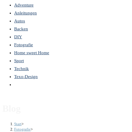
Adventure
the
Anleitungen
search
Autos
panel.
Backen
DIY
Fotografie
Home sweet Home
Sport
Technik
Texo-Design
Website-
Suche
umschalten
Blog
Start
>
Fotografie
>