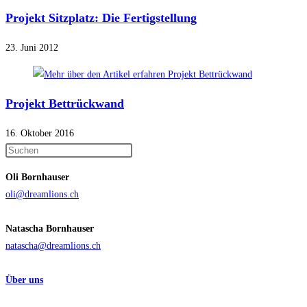
Projekt Sitzplatz: Die Fertigstellung
23. Juni 2012
Projekt Bettrückwand
16. Oktober 2016
Press
Escape
Oli Bornhauser
to
oli@dreamlions.ch
close
the
Natascha Bornhauser
search
natascha@dreamlions.ch
panel.
Über uns