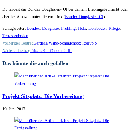
Du findest das Bondex Douglasien- Öl bei deinem Lieblingsbaumarkt oder
aber bei Amazon unter diesem Link (
Bondex Douglasien-Öl
).
Schlagwörter
:
Bondex
,
Douglasie
,
Frühling
,
Holz
,
Holzboden
,
Pflege
,
Terrassenboden
Weitere
Vorheriger Beitrag
Gardena Wand-Schlauchbox Rollup S
Artikel
Nächster Beitrag
FrischeKur für den Grill
ansehen
Das könnte dir auch gefallen
Projekt Sitzplatz: Die Vorbereitung
19. Juni 2012