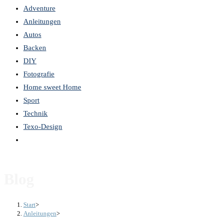
Adventure
the
Anleitungen
search
Autos
panel.
Backen
DIY
Fotografie
Home sweet Home
Sport
Technik
Texo-Design
Website-
Suche
umschalten
Blog
Start
>
Anleitungen
>