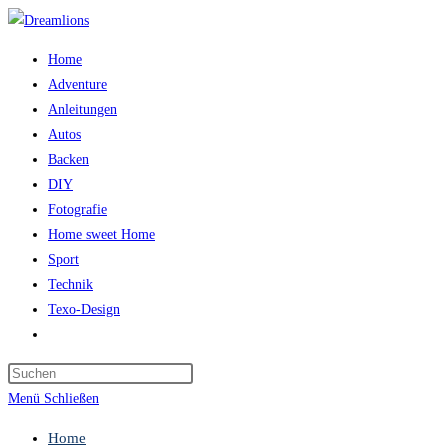
Zum
Inhalt
Home
springen
Adventure
Anleitungen
Autos
Backen
DIY
Fotografie
Home sweet Home
Sport
Technik
Texo-Design
Website-
Suche
Press
umschalten
Escape
Menü
Schließen
to
Home
close