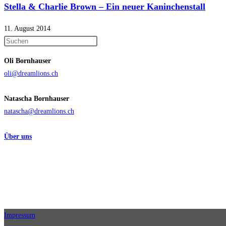
Stella & Charlie Brown – Ein neuer Kaninchenstall
11. August 2014
Press
Escape
Oli Bornhauser
to
oli@dreamlions.ch
close
the
Natascha Bornhauser
search
natascha@dreamlions.ch
panel.
Über uns
Impressum