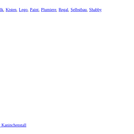
lk
,
Kisten
,
Lego
,
Paint
,
Plumiere
,
Regal
,
Selbstbau
,
Shabby