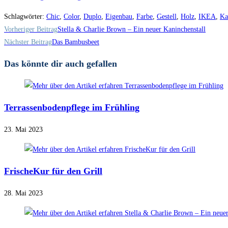
Schlagwörter
:
Chic
,
Color
,
Duplo
,
Eigenbau
,
Farbe
,
Gestell
,
Holz
,
IKEA
,
Ka
Weitere
Vorheriger Beitrag
Stella & Charlie Brown – Ein neuer Kaninchenstall
Artikel
Nächster Beitrag
Das Bambusbeet
ansehen
Das könnte dir auch gefallen
Terrassenbodenpflege im Frühling
23. Mai 2023
FrischeKur für den Grill
28. Mai 2023