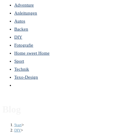
Adventure
the
Anleitungen
search
Autos
panel.
Backen
DIY
Fotografie
Home sweet Home
Sport
Technik
Texo-Design
Website-
Suche
umschalten
Blog
Start
>
DIY
>