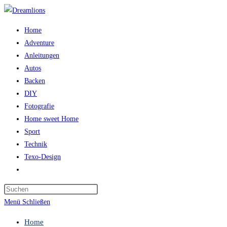
Zum
Inhalt
Home
springen
Adventure
Anleitungen
Autos
Backen
DIY
Fotografie
Home sweet Home
Sport
Technik
Texo-Design
Website-
Suche
Press
umschalten
Escape
Menü
Schließen
to
Home
close