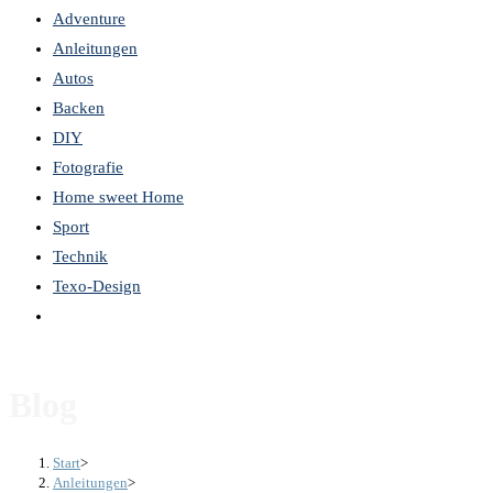
Adventure
the
Anleitungen
search
Autos
panel.
Backen
DIY
Fotografie
Home sweet Home
Sport
Technik
Texo-Design
Website-
Suche
umschalten
Blog
Start
>
Anleitungen
>