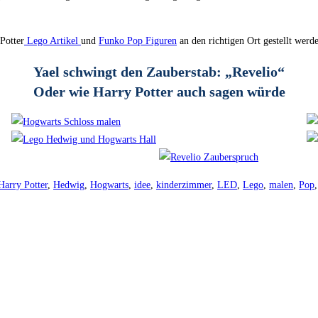
Potter
Lego Artikel
und
Funko Pop Figuren
an den richtigen Ort gestellt we
Yael schwingt den Zauberstab: „Revelio“
Oder wie Harry Potter auch sagen würde
Harry Potter
,
Hedwig
,
Hogwarts
,
idee
,
kinderzimmer
,
LED
,
Lego
,
malen
,
Pop
,