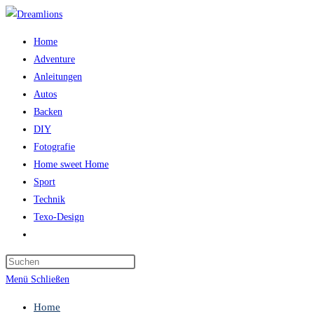
Zum
Inhalt
Home
springen
Adventure
Anleitungen
Autos
Backen
DIY
Fotografie
Home sweet Home
Sport
Technik
Texo-Design
Website-
Suche
Press
umschalten
Escape
Menü
Schließen
to
Home
close