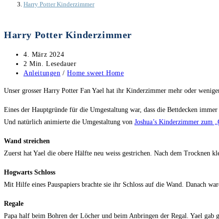
Harry Potter Kinderzimmer
Harry Potter Kinderzimmer
Beitrag
4. März 2024
veröffentlicht:
Lesedauer:
2 Min. Lesedauer
Beitrags-
Anleitungen
/
Home sweet Home
Kategorie:
Unser grosser Harry Potter Fan Yael hat ihr Kinderzimmer mehr oder weniger al
Eines der Hauptgründe für die Umgestaltung war, dass die Bettdecken immer d
Und natürlich animierte die Umgestaltung von
Joshua’s Kinderzimmer zum 
Wand streichen
Zuerst hat Yael die obere Hälfte neu weiss gestrichen. Nach dem Trocknen kleb
Hogwarts Schloss
Mit Hilfe eines Pauspapiers brachte sie ihr Schloss auf die Wand. Danach war
Regale
Papa half beim Bohren der Löcher und beim Anbringen der Regal. Yael gab