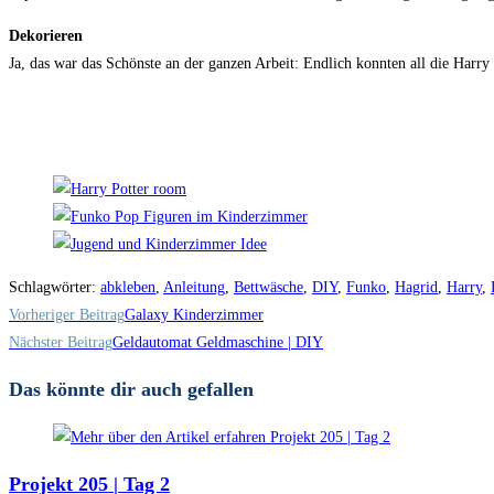
Dekorieren
Ja, das war das Schönste an der ganzen Arbeit: Endlich konnten all die Harry 
Schlagwörter
:
abkleben
,
Anleitung
,
Bettwäsche
,
DIY
,
Funko
,
Hagrid
,
Harry
,
Weitere
Vorheriger Beitrag
Galaxy Kinderzimmer
Artikel
Nächster Beitrag
Geldautomat Geldmaschine | DIY
ansehen
Das könnte dir auch gefallen
Projekt 205 | Tag 2