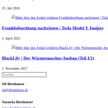
23. Juli 2010
Frunkbeleuchtung nachrüsten | Tesla Model Y Juniper
1. April 2025
BlackLily | Der Wärmetauscher-Ausbau (Teil I/2)
5. November 2017
Press
Escape
Oli Bornhauser
to
oli@dreamlions.ch
close
the
Natascha Bornhauser
search