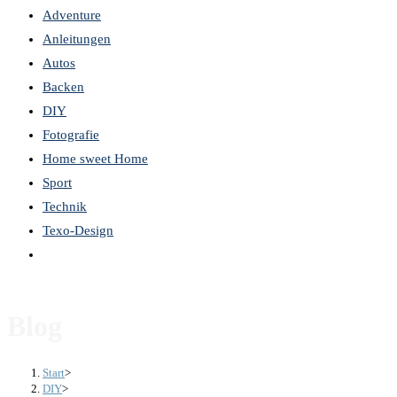
Adventure
the
Anleitungen
search
Autos
panel.
Backen
DIY
Fotografie
Home sweet Home
Sport
Technik
Texo-Design
Website-
Suche
umschalten
Blog
Start
>
DIY
>