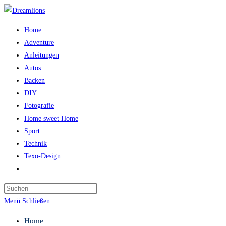
Zum
Inhalt
Home
springen
Adventure
Anleitungen
Autos
Backen
DIY
Fotografie
Home sweet Home
Sport
Technik
Texo-Design
Website-
Suche
Press
umschalten
Escape
Menü
Schließen
to
Home
close