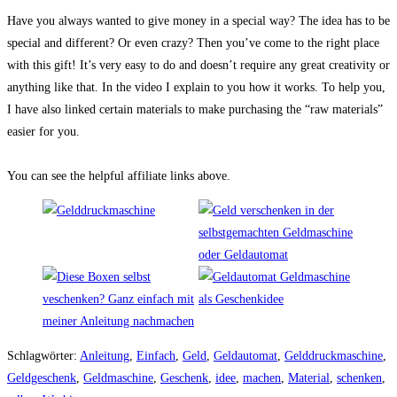
Have you always wanted to give money in a special way? The idea has to be
special and different? Or even crazy? Then you’ve come to the right place
with this gift! It’s very easy to do and doesn’t require any great creativity or
anything like that. In the video I explain to you how it works. To help you,
I have also linked certain materials to make purchasing the “raw materials”
easier for you.
You can see the helpful affiliate links above.
Schlagwörter
:
Anleitung
,
Einfach
,
Geld
,
Geldautomat
,
Gelddruckmaschine
,
Geldgeschenk
,
Geldmaschine
,
Geschenk
,
idee
,
machen
,
Material
,
schenken
,