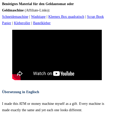
Benötigtes Material für den Geldautomat oder
Geldmaschine
(Affiliate-Links)
:
Schneidemaschine
|
Washitape
|
Kleenex Box quadratisch
|
Scrap Book
Papier
|
Kleberoller
|
Bastelkleber
Übersetzung in Englisch
I made this ATM or money machine myself as a gift. Every machine is
made exactly the same and yet each one looks different.