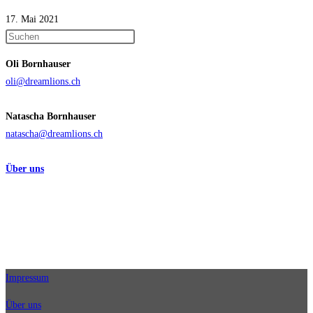
17. Mai 2021
Press
Escape
Oli Bornhauser
to
oli@dreamlions.ch
close
the
Natascha Bornhauser
search
natascha@dreamlions.ch
panel.
Über uns
Impressum
Über uns