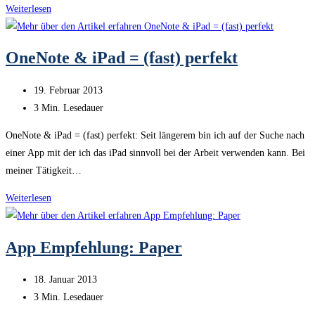
Einbau
Weiterlesen
SSD
Festplatte
OneNote & iPad = (fast) perfekt
im
MacBook
Beitrag
19. Februar 2013
Pro
veröffentlicht:
Lesedauer:
3 Min. Lesedauer
OneNote & iPad = (fast) perfekt: Seit längerem bin ich auf der Suche nach
einer App mit der ich das iPad sinnvoll bei der Arbeit verwenden kann. Bei
meiner Tätigkeit…
OneNote
Weiterlesen
&
iPad
App Empfehlung: Paper
=
(fast)
Beitrag
18. Januar 2013
perfekt
veröffentlicht:
Lesedauer:
3 Min. Lesedauer