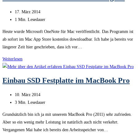
|
Beitrag
17. März 2014
Video
veröffentlicht:
Lesedauer:
1 Min. Lesedauer
Heute wurde Microsoft OneNote für Mac veröffentlicht. Das Programm ist
ab sofort im Mac App Store kostenlos downloadbar. Ich habe ja bereits vor
längerer Zeit hier geschrieben, dass ich vor…
Microsoft
Weiterlesen
OneNote
für
Einbau SSD Festplatte im MacBook Pro
Mac
verfügbar
Beitrag
10. März 2014
veröffentlicht:
Lesedauer:
3 Min. Lesedauer
Grundsätzlich bin ich ja mit unserem MacBook Pro (2011) sehr zufrieden.
Aber so ein wenig mehr Leistung ist natürlich auch nicht verkehrt.
Vergangenen Mai habe ich bereits den Arbeitsspeicher von…