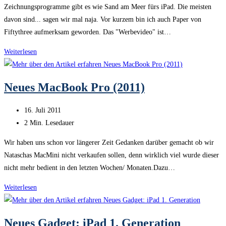
Zeichnungsprogramme gibt es wie Sand am Meer fürs iPad. Die meisten
davon sind... sagen wir mal naja. Vor kurzem bin ich auch Paper von
Fiftythree aufmerksam geworden. Das "Werbevideo" ist…
App
Weiterlesen
Empfehlung:
Paper
Neues MacBook Pro (2011)
Beitrag
16. Juli 2011
veröffentlicht:
Lesedauer:
2 Min. Lesedauer
Wir haben uns schon vor längerer Zeit Gedanken darüber gemacht ob wir
Nataschas MacMini nicht verkaufen sollen, denn wirklich viel wurde dieser
nicht mehr bedient in den letzten Wochen/ Monaten.Dazu…
Neues
Weiterlesen
MacBook
Pro
Neues Gadget: iPad 1. Generation
(2011)