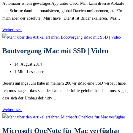
Automator ist ein gewaltiges App unter OSX. Man kann diverse Abläufe
und Schritte damit automatisieren, global Dateien umbenennen, etc.Für
mich aber der absolute "Must have" Dienst ist Bilder skalieren. Was…
Automator
Weiterlesen
(OSX)
|
Bootvorgang iMac mit SSD | Video
Bilder
skalieren
Beitrag
14. August 2014
veröffentlicht:
Lesedauer:
1 Min. Lesedauer
Bereits anfangs Juni habe in meinem 2007er iMac eine SSD verbaut habe.
Ich muss sagen, dass sich der Umbau definitiv gelohnt hat. Ich muss sagen,
dass sich der Umbau definitiv…
Bootvorgang
Weiterlesen
iMac
mit
Microsoft OneNote für Mac verfügbar
SSD