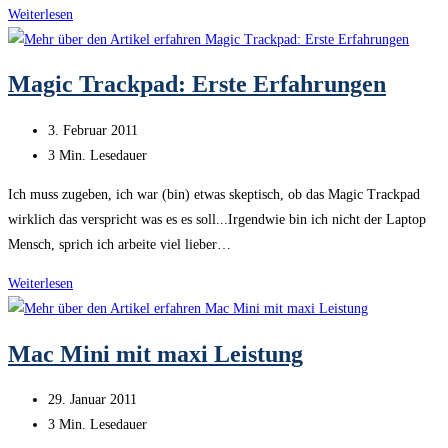
Neue
Weiterlesen
Digicam:
Sony
Magic Trackpad: Erste Erfahrungen
CX
115E
Beitrag
3. Februar 2011
veröffentlicht:
Lesedauer:
3 Min. Lesedauer
Ich muss zugeben, ich war (bin) etwas skeptisch, ob das Magic Trackpad
wirklich das verspricht was es es soll...Irgendwie bin ich nicht der Laptop
Mensch, sprich ich arbeite viel lieber…
Magic
Weiterlesen
Trackpad:
Erste
Mac Mini mit maxi Leistung
Erfahrungen
Beitrag
29. Januar 2011
veröffentlicht:
Lesedauer:
3 Min. Lesedauer