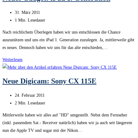
Beitrag
31. März 2011
veröffentlicht:
Lesedauer:
1 Min. Lesedauer
Nach reichlichem Überlegen haben wir uns entschlossen die Chance
auszunützen und uns ein iPad 1. Generation zuzulegen. Ja, mittlerweile gibt
es neues. Dennoch haben wir uns für das alte entschieden,…
Neues
Weiterlesen
Gadget:
iPad
Neue Digicam: Sony CX 115E
1.
Generation
Beitrag
24. Februar 2011
veröffentlicht:
Lesedauer:
2 Min. Lesedauer
Mittlerweile haben wir alles auf "HD" umgestellt. Nebst dem Fernseher
(inkl. passendem Sat.- Receiver natürlich) haben wir ja auch seit längerem
nun die Apple TV und sogar mit der Nikon…