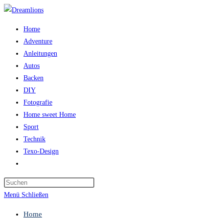
Zum
Inhalt
Home
springen
Adventure
Anleitungen
Autos
Backen
DIY
Fotografie
Home sweet Home
Sport
Technik
Texo-Design
Website-
Suche
Press
umschalten
Escape
Menü
Schließen
to
Home
close