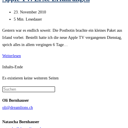
Erfahrung
Beitrag
23. November 2010
veröffentlicht:
Lesedauer:
5 Min. Lesedauer
Gestern war es endlich soweit: Die Postbotin brachte ein kleines Paket aus
Irland vorbei. Bestellt hatte ich die neue Apple TV vergangenen Dienstag,
sprich alles in allem vergingen 6 Tage…
Apple
Weiterlesen
TV:
Inhalts-Ende
Erste
Erfahrungen
Es existieren keine weiteren Seiten
Press
Escape
Oli Bornhauser
to
oli@dreamlions.ch
close
the
Natascha Bornhauser
search