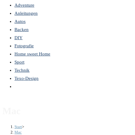
Adventure
the
Anleitungen
search
Autos
panel.
Backen
DIY
Fotografie
Home sweet Home
Sport
Technik
Texo-Design
Website-
Suche
umschalten
Mac
Start
>
Mac