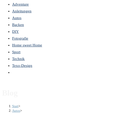
Adventure
the
Anleitungen
search
Autos
panel.
Backen
DIY
Fotografie
Home sweet Home
Sport
Technik
Texo-Design
Website-
Suche
umschalten
Blog
Start
>
Autos
>