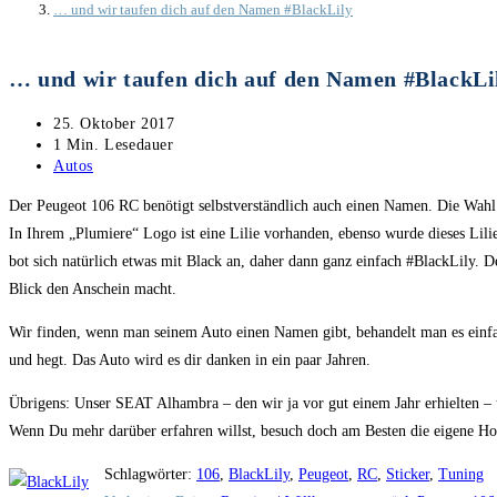
… und wir taufen dich auf den Namen #BlackLily
… und wir taufen dich auf den Namen #BlackLi
Beitrag
25. Oktober 2017
veröffentlicht:
Lesedauer:
1 Min. Lesedauer
Beitrags-
Autos
Kategorie:
Der Peugeot 106 RC benötigt selbstverständlich auch einen Namen. Die Wahl 
In Ihrem „Plumiere“ Logo ist eine Lilie vorhanden, ebenso wurde dieses Lilie
bot sich natürlich etwas mit Black an, daher dann ganz einfach #BlackLily. D
Blick den Anschein macht.
Wir finden, wenn man seinem Auto einen Namen gibt, behandelt man es einfach
und hegt. Das Auto wird es dir danken in ein paar Jahren.
Übrigens: Unser SEAT Alhambra – den wir ja vor gut einem Jahr erhielten –
Wenn Du mehr darüber erfahren willst, besuch doch am Besten die eigene 
Schlagwörter
:
106
,
BlackLily
,
Peugeot
,
RC
,
Sticker
,
Tuning