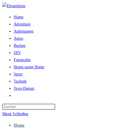
Zum
Inhalt
Home
springen
Adventure
Anleitungen
Autos
Backen
DIY
Fotografie
Home sweet Home
Sport
Technik
Texo-Design
Website-
Suche
Press
umschalten
Escape
Menü
Schließen
to
Home
close