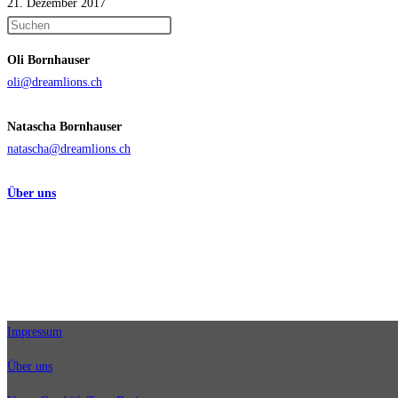
21. Dezember 2017
Press
Escape
Oli Bornhauser
to
oli@dreamlions.ch
close
the
Natascha Bornhauser
search
natascha@dreamlions.ch
panel.
Über uns
Impressum
Über uns