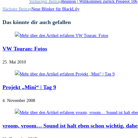
Weitere
Vorheriger Beitrag
Reunion | Willkommen zurück Peugeot 106
Artikel
Nächster Beitrag
Neue Blinker für BlackLily
ansehen
Das könnte dir auch gefallen
VW Touran: Fotos
25. Mai 2010
Projekt „Mini“ | Tag 9
4. November 2008
vroom, vroom… Sound ist halt eben schon wichtig, dahe