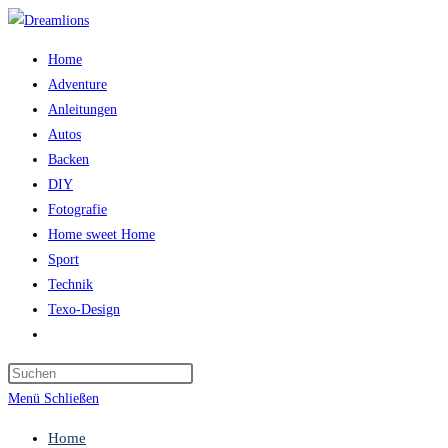
Zum
Inhalt
Home
springen
Adventure
Anleitungen
Autos
Backen
DIY
Fotografie
Home sweet Home
Sport
Technik
Texo-Design
Website-
Suche
Press
umschalten
Escape
Menü
Schließen
to
Home
close