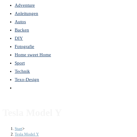
Adventure
the
Anleitungen
search
Autos
panel.
Backen
DIY
Fotografie
Home sweet Home
Sport
Technik
Texo-Design
Website-
Suche
umschalten
Tesla Model Y
Start
>
Tesla Model Y