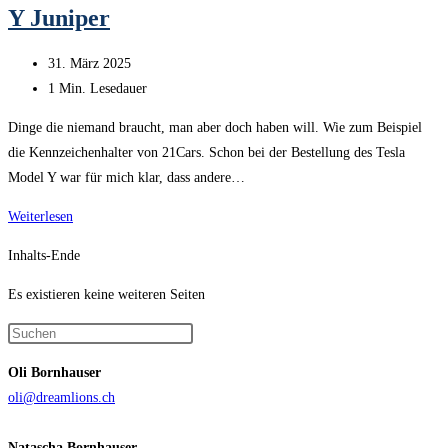
Y Juniper
Y
Juniper
Beitrag
31. März 2025
veröffentlicht:
Lesedauer:
1 Min. Lesedauer
Dinge die niemand braucht, man aber doch haben will. Wie zum Beispiel
die Kennzeichenhalter von 21Cars. Schon bei der Bestellung des Tesla
Model Y war für mich klar, dass andere…
21Cars
Weiterlesen
Kennzeichenhalter
Inhalts-Ende
|
Tesla
Es existieren keine weiteren Seiten
Model
Press
Y
Escape
Juniper
Oli Bornhauser
to
oli@dreamlions.ch
close
the
Natascha Bornhauser