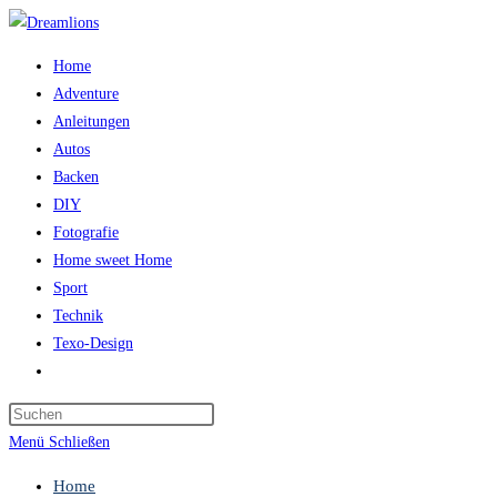
Zum
Inhalt
Home
springen
Adventure
Anleitungen
Autos
Backen
DIY
Fotografie
Home sweet Home
Sport
Technik
Texo-Design
Website-
Suche
Press
umschalten
Escape
Menü
Schließen
to
Home
close