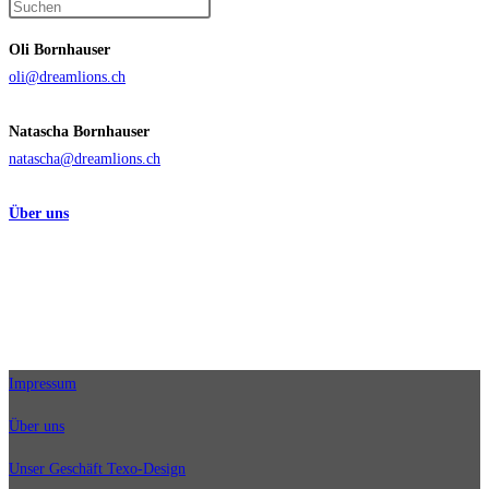
Press
Sicht
Escape
von
Oli Bornhauser
to
Felix
oli@dreamlions.ch
close
Baumgartner
the
Natascha Bornhauser
search
natascha@dreamlions.ch
panel.
Über uns
Impressum
Über uns
Unser Geschäft Texo-Design