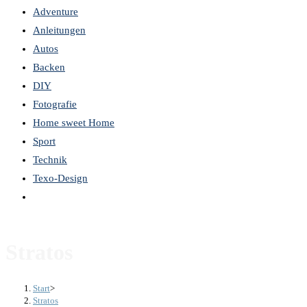
Adventure
the
Anleitungen
search
Autos
panel.
Backen
DIY
Fotografie
Home sweet Home
Sport
Technik
Texo-Design
Website-
Suche
umschalten
Stratos
Start
>
Stratos