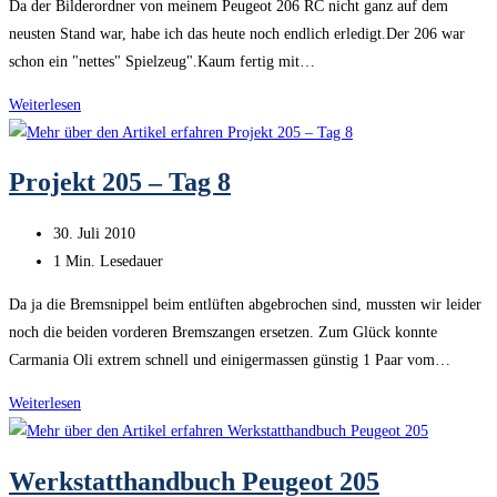
Da der Bilderordner von meinem Peugeot 206 RC nicht ganz auf dem
neusten Stand war, habe ich das heute noch endlich erledigt.Der 206 war
schon ein "nettes" Spielzeug".Kaum fertig mit…
Oli’s
Weiterlesen
Peugeot
206
Projekt 205 – Tag 8
RC
Beitrag
30. Juli 2010
veröffentlicht:
Lesedauer:
1 Min. Lesedauer
Da ja die Bremsnippel beim entlüften abgebrochen sind, mussten wir leider
noch die beiden vorderen Bremszangen ersetzen. Zum Glück konnte
Carmania Oli extrem schnell und einigermassen günstig 1 Paar vom…
Projekt
Weiterlesen
205
–
Werkstatthandbuch Peugeot 205
Tag