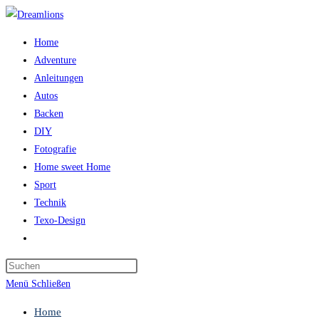
Zum
Inhalt
Home
springen
Adventure
Anleitungen
Autos
Backen
DIY
Fotografie
Home sweet Home
Sport
Technik
Texo-Design
Website-
Suche
Press
umschalten
Escape
Menü
Schließen
to
Home
close