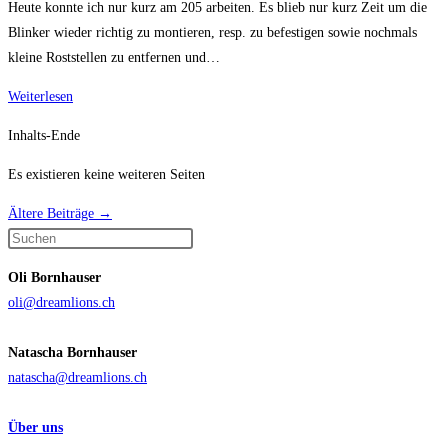
Heute konnte ich nur kurz am 205 arbeiten. Es blieb nur kurz Zeit um die
Blinker wieder richtig zu montieren, resp. zu befestigen sowie nochmals
kleine Roststellen zu entfernen und…
Projekt
Weiterlesen
205
Inhalts-Ende
–
Tag
Es existieren keine weiteren Seiten
6
Ältere Beiträge
→
Press
Escape
Oli Bornhauser
to
oli@dreamlions.ch
close
the
Natascha Bornhauser
search
natascha@dreamlions.ch
panel.
Über uns