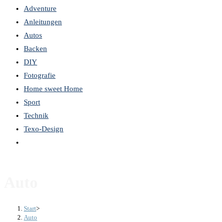
Adventure
the
Anleitungen
search
Autos
panel.
Backen
DIY
Fotografie
Home sweet Home
Sport
Technik
Texo-Design
Website-
Suche
umschalten
Auto
Start
>
Auto