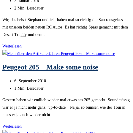
Beitrag
2. Januar 2016
veröffentlicht:
Lesedauer:
2 Min. Lesedauer
Wir, das heisst Stephan und ich, haben mal so richtig die Sau rausgelassen
mit unseren beiden neuen RC Autos. Es hat richtig Spass gemacht mit dem
Desert Truggy und dem…
Desert
Weiterlesen
Truggy
vs.
Peugeot 205 – Make some noise
Strada
MT-
Beitrag
6. September 2010
Evo
veröffentlicht:
Lesedauer:
1 Min. Lesedauer
Gestern haben wir endlich wieder mal etwas am 205 gemacht. Soundmässig
war er ja nicht mehr ganz "up-to-date". Na ja, so bumsen wie der Touran
muss er ja auch wieder nicht.…
Peugeot
Weiterlesen