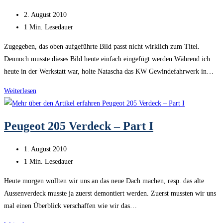
Part
Beitrag
2. August 2010
III
veröffentlicht:
Lesedauer:
1 Min. Lesedauer
Zugegeben, das oben aufgeführte Bild passt nicht wirklich zum Titel.
Dennoch musste dieses Bild heute einfach eingefügt werden.Während ich
heute in der Werkstatt war, holte Natascha das KW Gewindefahrwerk in…
Peugeot
Weiterlesen
205
Verdeck
Peugeot 205 Verdeck – Part I
–
Part
Beitrag
1. August 2010
II
veröffentlicht:
Lesedauer:
1 Min. Lesedauer
Heute morgen wollten wir uns an das neue Dach machen, resp. das alte
Aussenverdeck musste ja zuerst demontiert werden. Zuerst mussten wir uns
mal einen Überblick verschaffen wie wir das…