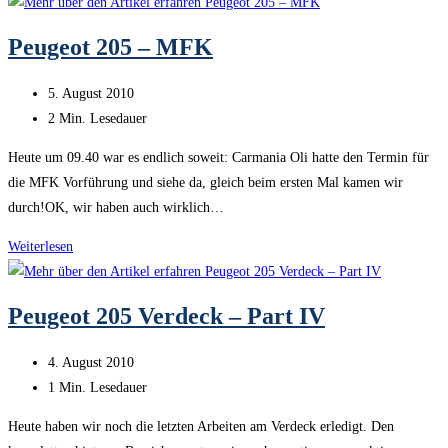
205
–
Peugeot 205 – MFK
Make
some
Beitrag
5. August 2010
noise
veröffentlicht:
Lesedauer:
2 Min. Lesedauer
Heute um 09.40 war es endlich soweit: Carmania Oli hatte den Termin für
die MFK Vorführung und siehe da, gleich beim ersten Mal kamen wir
durch!OK, wir haben auch wirklich…
Peugeot
Weiterlesen
205
–
Peugeot 205 Verdeck – Part IV
MFK
Beitrag
4. August 2010
veröffentlicht:
Lesedauer:
1 Min. Lesedauer
Heute haben wir noch die letzten Arbeiten am Verdeck erledigt. Den