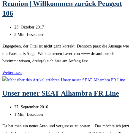
Reunion | Willkommen zurück Peugeot
Schaltknauf
106
Beitrag
23. Oktober 2017
veröffentlicht:
Lesedauer:
3 Min. Lesedauer
Zugegeben, der Titel ist nicht ganz korrekt. Dennoch passt die Aussage wie
die Faust aufs Auge. Wie die treuen Leser von www.dreamlions.ch
bestimmt wissen, dreht(e) sich hier am Anfang fast…
Reunion
Weiterlesen
|
Willkommen
Unser neuer SEAT Alhambra FR Line
zurück
Peugeot
Beitrag
27. September 2016
106
veröffentlicht:
Lesedauer:
1 Min. Lesedauer
Da hat man ein neues Auto und vergisst es zu posten... Das möchte ich jetzt