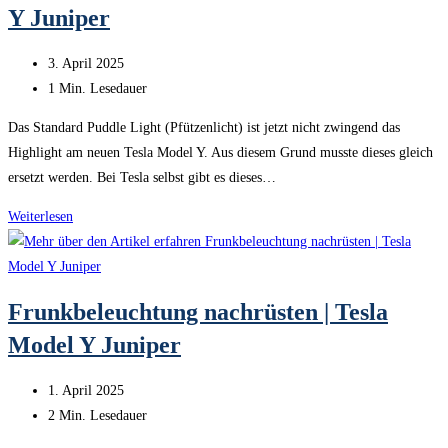
Y Juniper
Schlumpf,
Mulhouse
Beitrag
3. April 2025
veröffentlicht:
Lesedauer:
1 Min. Lesedauer
Das Standard Puddle Light (Pfützenlicht) ist jetzt nicht zwingend das
Highlight am neuen Tesla Model Y. Aus diesem Grund musste dieses gleich
ersetzt werden. Bei Tesla selbst gibt es dieses…
Puddle
Weiterlesen
Light
(Pfützenlicht)
|
Frunkbeleuchtung nachrüsten | Tesla
Tesla
Model Y Juniper
Model
Y
Beitrag
Juniper
1. April 2025
veröffentlicht:
Lesedauer:
2 Min. Lesedauer