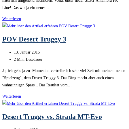
natürlich umgehend nachholen: Voila, unser neuer SEAT Alhambra FR
Line! Das wir ja ein neues…
Unser
Weiterlesen
neuer
SEAT
POV Desert Truggy 3
Alhambra
FR
Beitrag
13. Januar 2016
Line
veröffentlicht:
Lesedauer:
2 Min. Lesedauer
Ja, ich gebs ja zu. Momentan vertreibe ich sehr viel Zeit mit meinem neuen
"Spielzeug", dem Desert Truggy 3. Das Ding macht aber auch einen
wahnsinnigen Spass... Das Resultat vom…
POV
Weiterlesen
Desert
Truggy
Desert Truggy vs. Strada MT-Evo
3