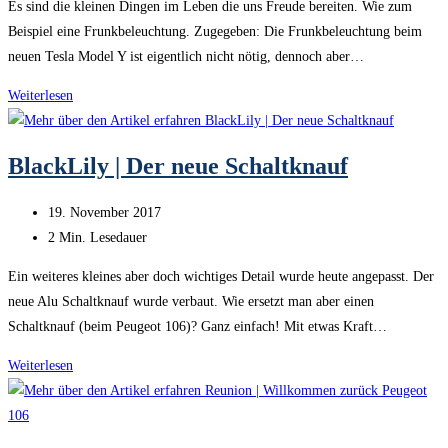
Es sind die kleinen Dingen im Leben die uns Freude bereiten. Wie zum
Beispiel eine Frunkbeleuchtung. Zugegeben: Die Frunkbeleuchtung beim
neuen Tesla Model Y ist eigentlich nicht nötig, dennoch aber…
Frunkbeleuchtung
Weiterlesen
nachrüsten
|
BlackLily | Der neue Schaltknauf
Tesla
Model
Beitrag
19. November 2017
Y
veröffentlicht:
Lesedauer:
2 Min. Lesedauer
Juniper
Ein weiteres kleines aber doch wichtiges Detail wurde heute angepasst. Der
neue Alu Schaltknauf wurde verbaut. Wie ersetzt man aber einen
Schaltknauf (beim Peugeot 106)? Ganz einfach! Mit etwas Kraft…
BlackLily
Weiterlesen
|
Der
neue