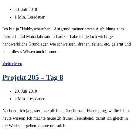
8
Beitrag
30. Juli 2010
veröffentlicht:
Lesedauer:
1 Min. Lesedauer
Ich bin ja "Hobbyschrauber". Aufgrund meiner ersten Ausbildung zum
Fahrrad- und Motorfahrradmechaniker habe ich jedoch wichtige
handwerkliche Grundlagen wie schweissen, drehen, feilen, etc. gelernt und
kann dieses Wissen auch immer…
Werkstatthandbuch
Weiterlesen
Peugeot
Projekt 205 – Tag 8
205
Beitrag
29. Juli 2010
veröffentlicht:
Lesedauer:
2 Min. Lesedauer
Nachdem ich ja gestern ziemlich enttäuscht nach Hause ging, wollte ich es
heute wissen! Ich machte heute 2h früher Feierabend, damit ich gleich in
die Werkstatt gehen konnte um mich…