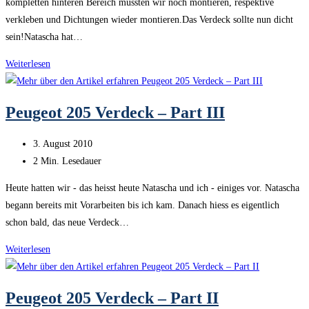
kompletten hinteren Bereich mussten wir noch montieren, respektive
verkleben und Dichtungen wieder montieren.Das Verdeck sollte nun dicht
sein!Natascha hat…
Peugeot
Weiterlesen
205
Verdeck
Peugeot 205 Verdeck – Part III
–
Part
Beitrag
3. August 2010
IV
veröffentlicht:
Lesedauer:
2 Min. Lesedauer
Heute hatten wir - das heisst heute Natascha und ich - einiges vor. Natascha
begann bereits mit Vorarbeiten bis ich kam. Danach hiess es eigentlich
schon bald, das neue Verdeck…
Peugeot
Weiterlesen
205
Verdeck
Peugeot 205 Verdeck – Part II
–