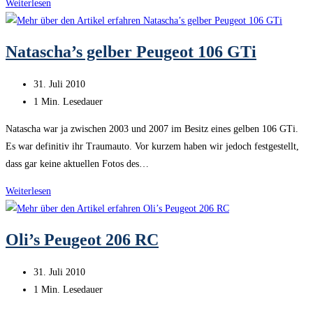
Peugeot
Weiterlesen
205
Verdeck
Natascha’s gelber Peugeot 106 GTi
–
Part
Beitrag
31. Juli 2010
I
veröffentlicht:
Lesedauer:
1 Min. Lesedauer
Natascha war ja zwischen 2003 und 2007 im Besitz eines gelben 106 GTi.
Es war definitiv ihr Traumauto. Vor kurzem haben wir jedoch festgestellt,
dass gar keine aktuellen Fotos des…
Natascha’s
Weiterlesen
gelber
Peugeot
Oli’s Peugeot 206 RC
106
GTi
Beitrag
31. Juli 2010
veröffentlicht:
Lesedauer:
1 Min. Lesedauer