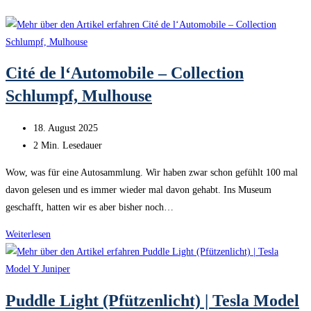
Cité de l‘Automobile – Collection
Schlumpf, Mulhouse
Beitrag
18. August 2025
veröffentlicht:
Lesedauer:
2 Min. Lesedauer
Wow, was für eine Autosammlung. Wir haben zwar schon gefühlt 100 mal
davon gelesen und es immer wieder mal davon gehabt. Ins Museum
geschafft, hatten wir es aber bisher noch…
Cité
Weiterlesen
de
l‘Automobile
–
Puddle Light (Pfützenlicht) | Tesla Model
Collection