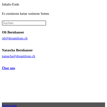
neues
Inhalts-Ende
iPhone
6
Es existieren keine weiteren Seiten
Plus
Press
Escape
Oli Bornhauser
to
oli@dreamlions.ch
close
the
Natascha Bornhauser
search
natascha@dreamlions.ch
panel.
Über uns
Impressum