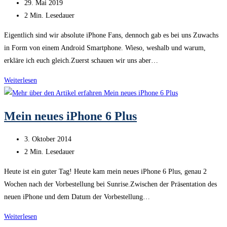
Beitrag
29. Mai 2019
veröffentlicht:
Lesedauer:
2 Min. Lesedauer
Eigentlich sind wir absolute iPhone Fans, dennoch gab es bei uns Zuwachs
in Form von einem Android Smartphone. Wieso, weshalb und warum,
erkläre ich euch gleich.Zuerst schauen wir uns aber…
Ein
Weiterlesen
Smartphone
für
Mein neues iPhone 6 Plus
unter
CHF
Beitrag
3. Oktober 2014
100.00?
veröffentlicht:
Lesedauer:
2 Min. Lesedauer
Ja,
das
Heute ist ein guter Tag! Heute kam mein neues iPhone 6 Plus, genau 2
geht!
Wochen nach der Vorbestellung bei Sunrise.Zwischen der Präsentation des
neuen iPhone und dem Datum der Vorbestellung…
Mein
Weiterlesen