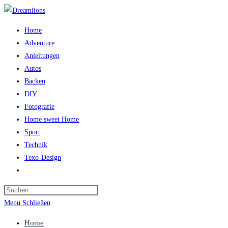
Zum
Inhalt
Home
springen
Adventure
Anleitungen
Autos
Backen
DIY
Fotografie
Home sweet Home
Sport
Technik
Texo-Design
Website-
Suche
Press
umschalten
Escape
Menü
Schließen
to
Home
close