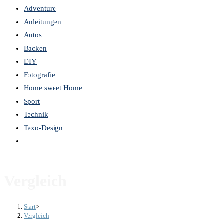
Adventure
the
Anleitungen
search
Autos
panel.
Backen
DIY
Fotografie
Home sweet Home
Sport
Technik
Texo-Design
Website-
Suche
umschalten
Vergleich
Start
>
Vergleich