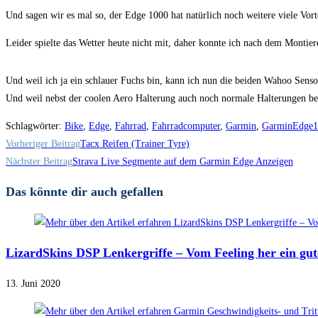
Und sagen wir es mal so, der Edge 1000 hat natürlich noch weitere viele Vorte
Leider spielte das Wetter heute nicht mit, daher konnte ich nach dem Montier
Und weil ich ja ein schlauer Fuchs bin, kann ich nun die beiden Wahoo Se
Und weil nebst der coolen Aero Halterung auch noch normale Halterungen be
Schlagwörter
:
Bike
,
Edge
,
Fahrrad
,
Fahrradcomputer
,
Garmin
,
GarminEdge1
Weitere
Vorheriger Beitrag
Tacx Reifen (Trainer Tyre)
Artikel
Nächster Beitrag
Strava Live Segmente auf dem Garmin Edge Anzeigen
ansehen
Das könnte dir auch gefallen
LizardSkins DSP Lenkergriffe – Vom Feeling her ein gut
13. Juni 2020