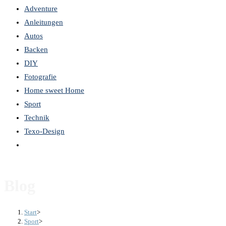
Adventure
the
Anleitungen
search
Autos
panel.
Backen
DIY
Fotografie
Home sweet Home
Sport
Technik
Texo-Design
Website-
Suche
umschalten
Blog
Start
>
Sport
>