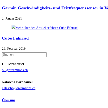
Garmin Geschwindigkeits- und Trittfrequenzsensor in 
2. Januar 2021
Cube Fahrrad
26. Februar 2019
Press
Escape
Oli Bornhauser
to
oli@dreamlions.ch
close
the
Natascha Bornhauser
search
natascha@dreamlions.ch
panel.
Über uns