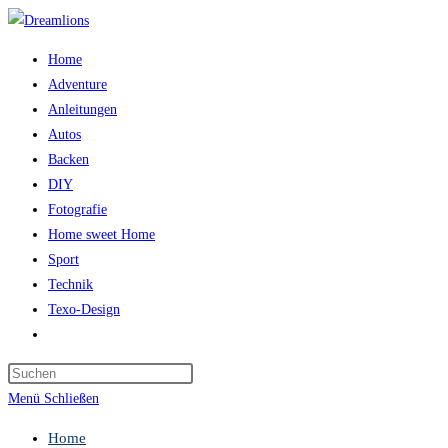
Zum
Inhalt
Home
springen
Adventure
Anleitungen
Autos
Backen
DIY
Fotografie
Home sweet Home
Sport
Technik
Texo-Design
Website-
Suche
Press
umschalten
Escape
Menü
Schließen
to
Home
close