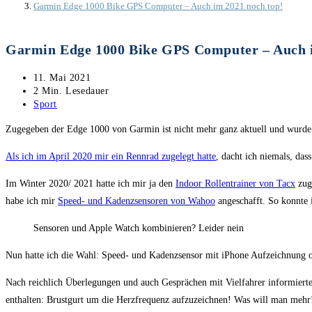
Garmin Edge 1000 Bike GPS Computer – Auch im 2021 noch top!
Garmin Edge 1000 Bike GPS Computer – Auch i
Beitrag
11. Mai 2021
veröffentlicht:
Lesedauer:
2 Min. Lesedauer
Beitrags-
Sport
Kategorie:
Zugegeben der Edge 1000 von Garmin ist nicht mehr ganz aktuell und wurde
Als ich im April 2020 mir ein Rennrad zugelegt hatte
, dacht ich niemals, das
Im Winter 2020/ 2021 hatte ich mir ja den
Indoor Rollentrainer von Tacx
zuge
habe ich mir
Speed- und Kadenzsensoren von Wahoo
angeschafft. So konnte 
Sensoren und Apple Watch kombinieren? Leider nein
Nun hatte ich die Wahl: Speed- und Kadenzsensor mit iPhone Aufzeichnung o
Nach reichlich Überlegungen und auch Gesprächen mit Vielfahrer informierte
enthalten: Brustgurt um die Herzfrequenz aufzuzeichnen! Was will man mehr